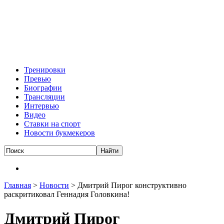
Тренировки
Превью
Биографии
Трансляции
Интервью
Видео
Ставки на спорт
Новости букмекеров
Главная
>
Новости
>
Дмитрий Пирог конструктивно
раскритиковал Геннадия Головкина!
Дмитрий Пирог