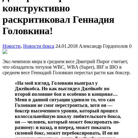
конструктивно
раскритиковал Геннадия
Головкина!
Новости
,
Новости бокса
24.01.2018
Александр Гордополов
0
Экс-чемпион мира в среднем весе Дмитрий Пирог считает,
что обладатель титулов WBC, WBA (Super), IBF и IBO в
среднем весе Геннадий Головкин перестал расти как боксер.
«На мой взгляд, Головкин выиграл у
Джейкобса. Но как выглядел Джейкобс во
второй половине боя и особенно в концовке…
Меня в данной ситуации удивило то, что сам
Головкин не смог перестроиться, хотя он —
боксер высоченного уровня, который прошел
колоссальнейшую школу любительского бокса,
он — человек, который может боксировать по-
разному: и назад, и вперед, может показать
силовой бокс, может перебоксировать. И он не