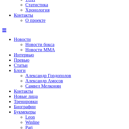
Статистика
Хронология
Контакты
О проекте
Новости
Новости бокса
Новости MMA
Интервью
Превью
Статьи
Блоги
Александр Гордополов
Александр Амосов
Самвел Мелконян
Контакты
Новые лица
Тренировки
Биографии
Букмекеры
Leon
Winline
Pari