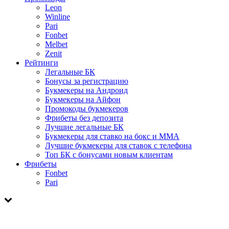
Leon
Winline
Pari
Fonbet
Melbet
Zenit
Рейтинги
Легальные БК
Бонусы за регистрацию
Букмекеры на Андроид
Букмекеры на Айфон
Промокоды букмекеров
Фрибеты без депозита
Лучшие легальные БК
Букмекеры для ставко на бокс и MMA
Лучшие букмекеры для ставок с телефона
Топ БК с бонусами новым клиентам
Фрибеты
Fonbet
Pari