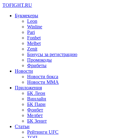
TOFIGHT.
RU
Букмекеры
Leon
Winline
Pari
Fonbet
Melbet
Zenit
Бонусы за регистрацию
Промокоды
Фрибеты
Новости
Новости бокса
Новости MMA
Приложения
БК Леон
Винлайн
БК Пари
Фонбет
Мелбет
БК Зенит
Статьи
Рейтинги UFC
ТОП