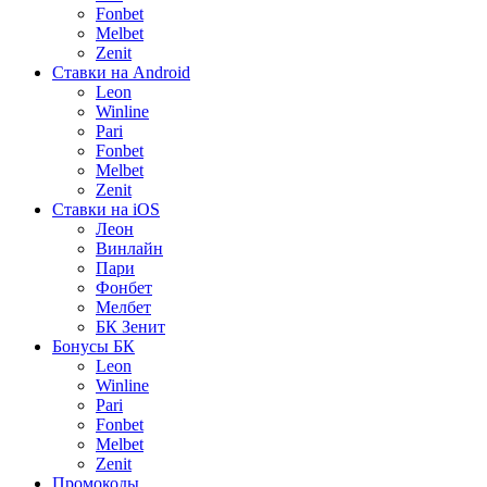
Fonbet
Melbet
Zenit
Ставки на Android
Leon
Winline
Pari
Fonbet
Melbet
Zenit
Ставки на iOS
Леон
Винлайн
Пари
Фонбет
Мелбет
БК Зенит
Бонусы БК
Leon
Winline
Pari
Fonbet
Melbet
Zenit
Промокоды