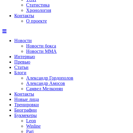
Статистика
Хронология
Контакты
О проекте
Новости
Новости бокса
Новости MMA
Интервью
Превью
Статьи
Блоги
Александр Гордополов
Александр Амосов
Самвел Мелконян
Контакты
Новые лица
Тренировки
Биографии
Букмекеры
Leon
Winline
Pari