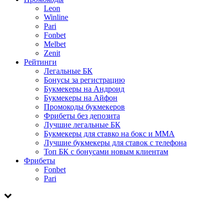
Leon
Winline
Pari
Fonbet
Melbet
Zenit
Рейтинги
Легальные БК
Бонусы за регистрацию
Букмекеры на Андроид
Букмекеры на Айфон
Промокоды букмекеров
Фрибеты без депозита
Лучшие легальные БК
Букмекеры для ставко на бокс и MMA
Лучшие букмекеры для ставок с телефона
Топ БК с бонусами новым клиентам
Фрибеты
Fonbet
Pari