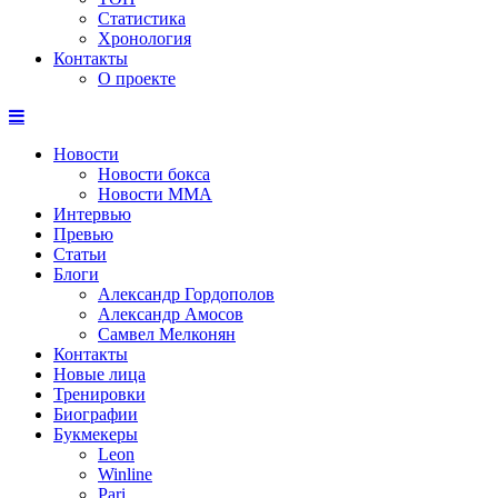
Статистика
Хронология
Контакты
О проекте
Новости
Новости бокса
Новости MMA
Интервью
Превью
Статьи
Блоги
Александр Гордополов
Александр Амосов
Самвел Мелконян
Контакты
Новые лица
Тренировки
Биографии
Букмекеры
Leon
Winline
Pari