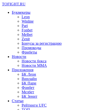
TOFIGHT.
RU
Букмекеры
Leon
Winline
Pari
Fonbet
Melbet
Zenit
Бонусы за регистрацию
Промокоды
Фрибеты
Новости
Новости бокса
Новости MMA
Приложения
БК Леон
Винлайн
БК Пари
Фонбет
Мелбет
БК Зенит
Статьи
Рейтинги UFC
ТОП