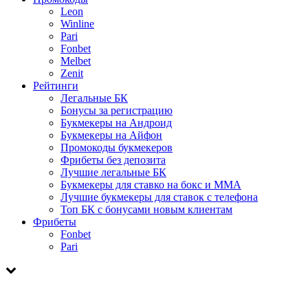
Leon
Winline
Pari
Fonbet
Melbet
Zenit
Рейтинги
Легальные БК
Бонусы за регистрацию
Букмекеры на Андроид
Букмекеры на Айфон
Промокоды букмекеров
Фрибеты без депозита
Лучшие легальные БК
Букмекеры для ставко на бокс и MMA
Лучшие букмекеры для ставок с телефона
Топ БК с бонусами новым клиентам
Фрибеты
Fonbet
Pari