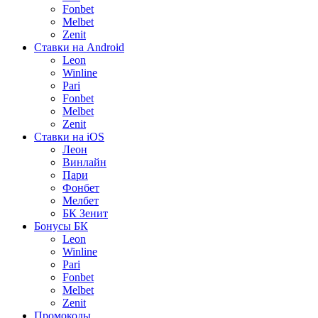
Fonbet
Melbet
Zenit
Ставки на Android
Leon
Winline
Pari
Fonbet
Melbet
Zenit
Ставки на iOS
Леон
Винлайн
Пари
Фонбет
Мелбет
БК Зенит
Бонусы БК
Leon
Winline
Pari
Fonbet
Melbet
Zenit
Промокоды