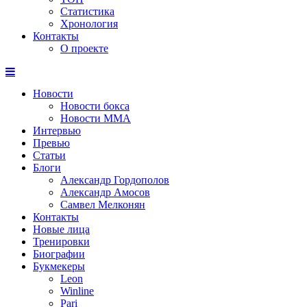
Статистика
Хронология
Контакты
О проекте
Новости
Новости бокса
Новости MMA
Интервью
Превью
Статьи
Блоги
Александр Гордополов
Александр Амосов
Самвел Мелконян
Контакты
Новые лица
Тренировки
Биографии
Букмекеры
Leon
Winline
Pari