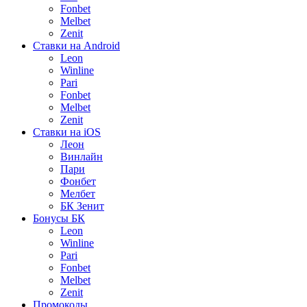
Fonbet
Melbet
Zenit
Ставки на Android
Leon
Winline
Pari
Fonbet
Melbet
Zenit
Ставки на iOS
Леон
Винлайн
Пари
Фонбет
Мелбет
БК Зенит
Бонусы БК
Leon
Winline
Pari
Fonbet
Melbet
Zenit
Промокоды