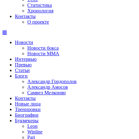
Статистика
Хронология
Контакты
О проекте
Новости
Новости бокса
Новости MMA
Интервью
Превью
Статьи
Блоги
Александр Гордополов
Александр Амосов
Самвел Мелконян
Контакты
Новые лица
Тренировки
Биографии
Букмекеры
Leon
Winline
Pari