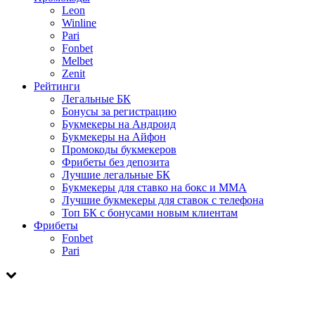
Leon
Winline
Pari
Fonbet
Melbet
Zenit
Рейтинги
Легальные БК
Бонусы за регистрацию
Букмекеры на Андроид
Букмекеры на Айфон
Промокоды букмекеров
Фрибеты без депозита
Лучшие легальные БК
Букмекеры для ставко на бокс и MMA
Лучшие букмекеры для ставок с телефона
Топ БК с бонусами новым клиентам
Фрибеты
Fonbet
Pari