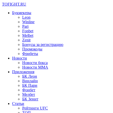
TOFIGHT.
RU
Букмекеры
Leon
Winline
Pari
Fonbet
Melbet
Zenit
Бонусы за регистрацию
Промокоды
Фрибеты
Новости
Новости бокса
Новости MMA
Приложения
БК Леон
Винлайн
БК Пари
Фонбет
Мелбет
БК Зенит
Статьи
Рейтинги UFC
ТОП