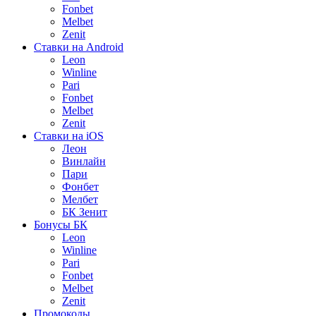
Fonbet
Melbet
Zenit
Ставки на Android
Leon
Winline
Pari
Fonbet
Melbet
Zenit
Ставки на iOS
Леон
Винлайн
Пари
Фонбет
Мелбет
БК Зенит
Бонусы БК
Leon
Winline
Pari
Fonbet
Melbet
Zenit
Промокоды