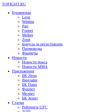
TOFIGHT.
RU
Букмекеры
Leon
Winline
Pari
Fonbet
Melbet
Zenit
Бонусы за регистрацию
Промокоды
Фрибеты
Новости
Новости бокса
Новости MMA
Приложения
БК Леон
Винлайн
БК Пари
Фонбет
Мелбет
БК Зенит
Статьи
Рейтинги UFC
ТОП