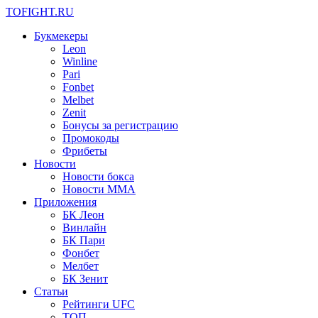
TOFIGHT.
RU
Букмекеры
Leon
Winline
Pari
Fonbet
Melbet
Zenit
Бонусы за регистрацию
Промокоды
Фрибеты
Новости
Новости бокса
Новости MMA
Приложения
БК Леон
Винлайн
БК Пари
Фонбет
Мелбет
БК Зенит
Статьи
Рейтинги UFC
ТОП