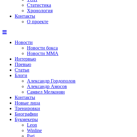
Статистика
Хронология
Контакты
О проекте
Новости
Новости бокса
Новости MMA
Интервью
Превью
Статьи
Блоги
Александр Гордополов
Александр Амосов
Самвел Мелконян
Контакты
Новые лица
Тренировки
Биографии
Букмекеры
Leon
Winline
Pari